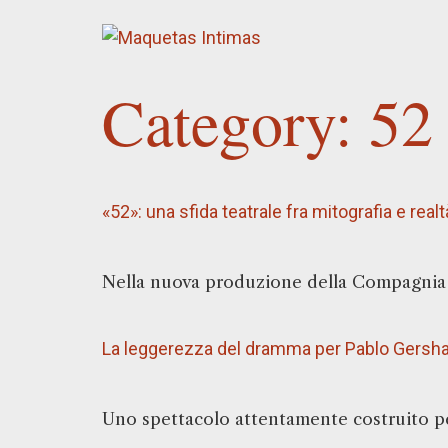
Category:
52
«52»: una sfida teatrale fra mitografia e realt
Nella nuova produzione della Compagnia F
La leggerezza del dramma per Pablo Gersha
Uno spettacolo attentamente costruito per