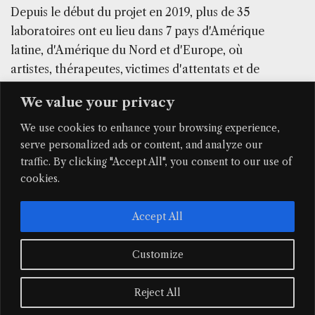
Depuis le début du projet en 2019, plus de 35
laboratoires ont eu lieu dans 7 pays d'Amérique
latine, d'Amérique du Nord et d'Europe, où
artistes, thérapeutes, victimes d'attentats et de
guerres, étudiants, éducateurs et militants ont mis
We value your privacy
en commun leurs expériences vécues, créant à
travers la construction de maquettes de
We use cookies to enhance your browsing experience,
nouveaux dispositifs expressifs qui traversent des
serve personalized ads or content, and analyze our
traffic. By clicking "Accept All", you consent to our use of
thématiques telles que la migration, la mémoire,
cookies.
la violence et le genre, parmi d'autres.
Accept All
Prochaines activités
Customize
Parcours
Reject All